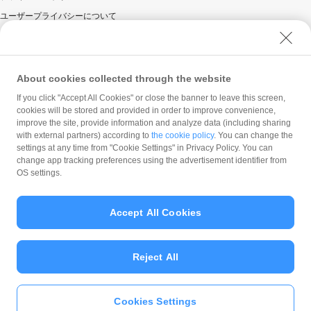
ユーザープライバシーについて
ユーザーセキュリティについて
ウェブサイト利用規約
反社会的勢力に対する方針
About cookies collected through the website
勧誘方針
If you click "Accept All Cookies" or close the banner to leave this screen,
cookies will be stored and provided in order to improve convenience,
マネロン等基本方針
improve the site, provide information and analyze data (including sharing
カスタマーハラスメントに関する当社の考え方
with external partners) according to
the cookie policy
. You can change the
settings at any time from "Cookie Settings" in Privacy Policy. You can
change app tracking preferences using the advertisement identifier from
OS settings.
Accept All Cookies
© PayPay Corporation
Reject All
Cookies Settings
いますぐ
PayPayアプリ
をダウンロ