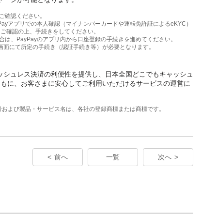
ご確認ください。
ayPayアプリでの本人確認（マイナンバーカードや運転免許証によるeKYC）
をご確認の上、手続きをしてください。
場合は、PayPayのアプリ内から口座登録の手続きを進めてください。
の画面にて所定の手続き（認証手続き等）が必要となります。
キャッシュレス決済の利便性を提供し、日本全国どこでもキャッシュ
ともに、お客さまに安心してご利用いただけるサービスの運営に
号および製品・サービス名は、各社の登録商標または商標です。
前へ
一覧
次へ