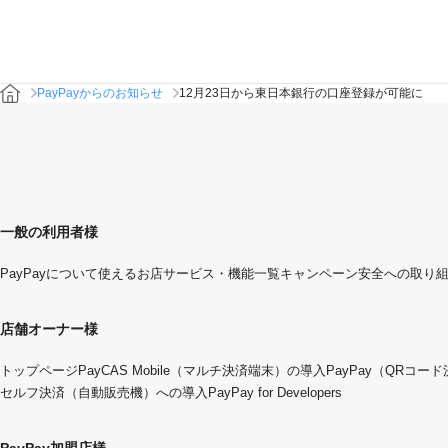
PayPayからのお知らせ
12月23日から東日本銀行の口座登録が可能に
一般の利用者様
PayPayについて
使えるお店
サービス・機能一覧
キャンペーン
安全への取り
店舗オーナー様
トップページ
PayCAS Mobile（マルチ決済端末）の導入
PayPay（QRコー
セルフ決済（自動販売機）への導入
PayPay for Developers
PayPay加盟店様