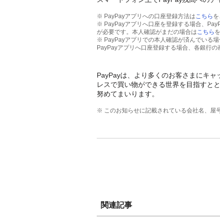
※ PayPayアプリへの口座登録方法は
こちら
を
※ PayPayアプリへ口座を登録する場合、P
が必要です。本人確認がまだの場合は
こちら
※ PayPayアプリでの本人確認が済んでいる
PayPayアプリへ口座登録する場合、各銀行
PayPayは、より多くのお客さまに
レスで買い物ができる世界を目指すと
努めてまいります。
※ このお知らせに記載されている会社名、屋
関連記事