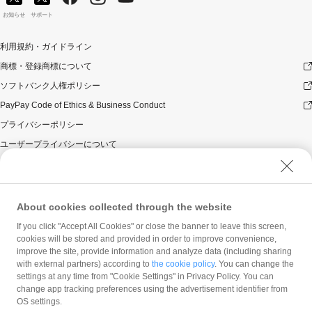
お知らせ
サポート
利用規約・ガイドライン
商標・登録商標について
ソフトバンク人権ポリシー
PayPay Code of Ethics & Business Conduct
プライバシーポリシー
ユーザープライバシーについて
ユーザーセキュリティについて
ウェブサイト利用規約
反社会的勢力に対する方針
About cookies collected through the website
勧誘方針
If you click "Accept All Cookies" or close the banner to leave this screen,
cookies will be stored and provided in order to improve convenience,
マネロン等基本方針
improve the site, provide information and analyze data (including sharing
カスタマーハラスメントに関する当社の考え方
with external partners) according to
the cookie policy
. You can change the
settings at any time from "Cookie Settings" in Privacy Policy. You can
change app tracking preferences using the advertisement identifier from
OS settings.