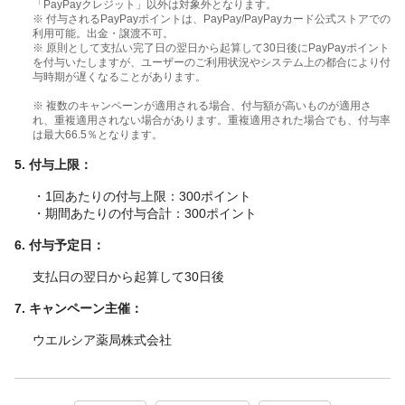
「PayPayクレジット」以外は対象外となります。
※ 付与されるPayPayポイントは、PayPay/PayPayカード公式ストアでの
利用可能。出金・譲渡不可。
※ 原則として支払い完了日の翌日から起算して30日後にPayPayポイント
を付与いたしますが、ユーザーのご利用状況やシステム上の都合により付
与時期が遅くなることがあります。
※ 複数のキャンペーンが適用される場合、付与額が高いものが適用さ
れ、重複適用されない場合があります。重複適用された場合でも、付与率
は最大66.5％となります。
5. 付与上限：
・1回あたりの付与上限：300ポイント
・期間あたりの付与合計：300ポイント
6. 付与予定日：
支払日の翌日から起算して30日後
7. キャンペーン主催：
ウエルシア薬局株式会社