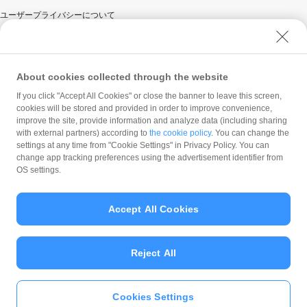
ユーザープライバシーについて
ユーザーセキュリティについて
ウェブサイト利用規約
反社会的勢力に対する方針
About cookies collected through the website
勧誘方針
If you click "Accept All Cookies" or close the banner to leave this screen,
cookies will be stored and provided in order to improve convenience,
マネロン等基本方針
improve the site, provide information and analyze data (including sharing
カスタマーハラスメントに関する当社の考え方
with external partners) according to
the cookie policy
. You can change the
settings at any time from "Cookie Settings" in Privacy Policy. You can
change app tracking preferences using the advertisement identifier from
OS settings.
Accept All Cookies
© PayPay Corporation
Reject All
Cookies Settings
いますぐ
PayPayアプリ
をダウンロ