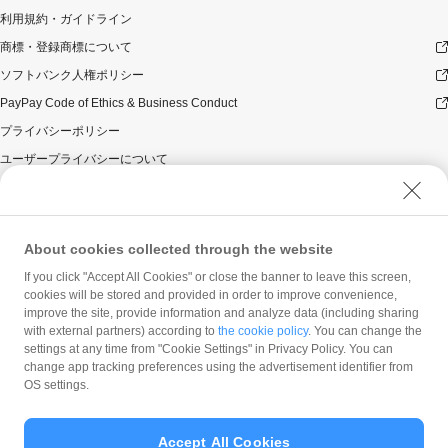
利用規約・ガイドライン
商標・登録商標について
ソフトバンク人権ポリシー
PayPay Code of Ethics & Business Conduct
プライバシーポリシー
ユーザープライバシーについて
ユーザーセキュリティについて
ウェブサイト利用規約
反社会的勢力に対する方針
About cookies collected through the website
勧誘方針
If you click "Accept All Cookies" or close the banner to leave this screen,
cookies will be stored and provided in order to improve convenience,
マネロン等基本方針
improve the site, provide information and analyze data (including sharing
カスタマーハラスメントに関する当社の考え方
with external partners) according to
the cookie policy
. You can change the
settings at any time from "Cookie Settings" in Privacy Policy. You can
change app tracking preferences using the advertisement identifier from
OS settings.
Accept All Cookies