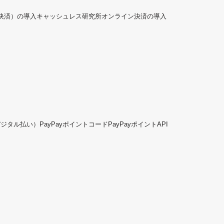
ド決済）の導入
キャッシュレス研究所
オンライン決済の導入
デジタル払い）
PayPayポイントコード
PayPayポイントAPI