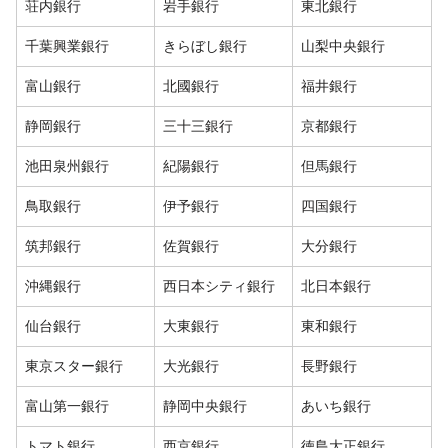
荘内銀行
岩手銀行
東北銀行
千葉興業銀行
きらぼし銀行
山梨中央銀行
富山銀行
北國銀行
福井銀行
静岡銀行
三十三銀行
京都銀行
池田泉州銀行
紀陽銀行
但馬銀行
鳥取銀行
伊予銀行
四国銀行
筑邦銀行
佐賀銀行
大分銀行
沖縄銀行
西日本シティ銀行
北日本銀行
仙台銀行
大東銀行
東和銀行
東京スター銀行
大光銀行
長野銀行
富山第一銀行
静岡中央銀行
あいち銀行
トマト銀行
西京銀行
徳島大正銀行