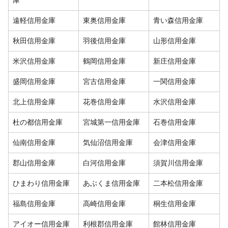
遠軽信用金庫
東奥信用金庫
青い森信用金庫
秋田信用金庫
羽後信用金庫
山形信用金庫
米沢信用金庫
鶴岡信用金庫
新庄信用金庫
盛岡信用金庫
宮古信用金庫
一関信用金庫
北上信用金庫
花巻信用金庫
水沢信用金庫
杜の都信用金庫
宮城第一信用金庫
石巻信用金庫
仙南信用金庫
気仙沼信用金庫
会津信用金庫
郡山信用金庫
白河信用金庫
須賀川信用金庫
ひまわり信用金庫
あぶくま信用金庫
二本松信用金庫
福島信用金庫
高崎信用金庫
桐生信用金庫
アイオー信用金庫
利根郡信用金庫
館林信用金庫