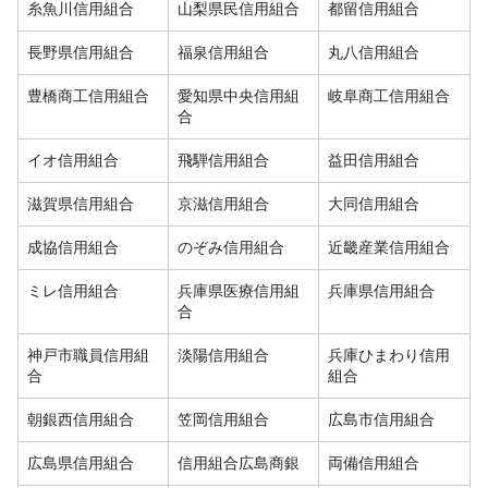
糸魚川信用組合
山梨県民信用組合
都留信用組合
長野県信用組合
福泉信用組合
丸八信用組合
豊橋商工信用組合
愛知県中央信用組
岐阜商工信用組合
合
イオ信用組合
飛騨信用組合
益田信用組合
滋賀県信用組合
京滋信用組合
大同信用組合
成協信用組合
のぞみ信用組合
近畿産業信用組合
ミレ信用組合
兵庫県医療信用組
兵庫県信用組合
合
神戸市職員信用組
淡陽信用組合
兵庫ひまわり信用
合
組合
朝銀西信用組合
笠岡信用組合
広島市信用組合
広島県信用組合
信用組合広島商銀
両備信用組合