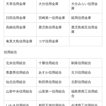
天草信用金庫
大分信用金庫
大分みらい信用金
庫
日田信用金庫
宮崎第一信用金庫
延岡信用金庫
高鍋信用金庫
鹿児島信用金庫
鹿児島相互信用金
庫
奄美大島信用金庫
コザ信用金庫
信用組合
北央信用組合
十勝信用組合
釧路信用組合
青森県信用組合
あすか信用組合
古川信用組合
仙北信用組合
秋田県信用組合
北郡信用組合
山形中央信用組合
山形第一信用組合
福島県商工信用組
合
いわき信用組合
相双五城信用組合
会津商工信用組合