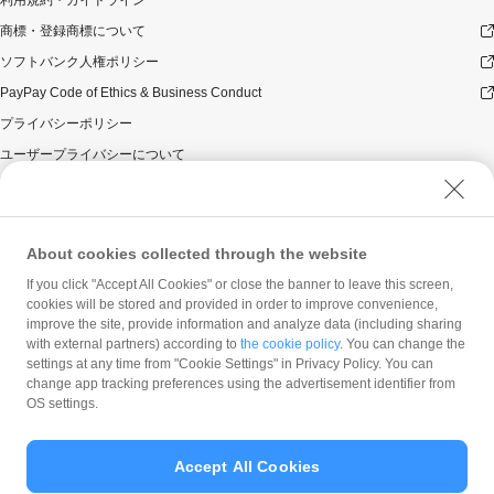
商標・登録商標について
ソフトバンク人権ポリシー
PayPay Code of Ethics & Business Conduct
プライバシーポリシー
ユーザープライバシーについて
ユーザーセキュリティについて
ウェブサイト利用規約
反社会的勢力に対する方針
About cookies collected through the website
勧誘方針
If you click "Accept All Cookies" or close the banner to leave this screen,
cookies will be stored and provided in order to improve convenience,
マネロン等基本方針
improve the site, provide information and analyze data (including sharing
カスタマーハラスメントに関する当社の考え方
with external partners) according to
the cookie policy
. You can change the
settings at any time from "Cookie Settings" in Privacy Policy. You can
change app tracking preferences using the advertisement identifier from
OS settings.
Accept All Cookies