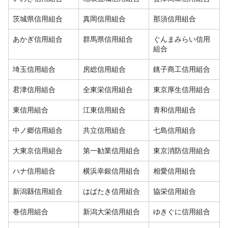
茨城県信用組合
真岡信用組合
那須信用組合
あかぎ信用組合
群馬県信用組合
ぐんまみらい信用
組合
埼玉信用組合
房総信用組合
銚子商工信用組合
君津信用組合
全東栄信用組合
東京厚生信用組合
東信用組合
江東信用組合
青和信用組合
中ノ郷信用組合
共立信用組合
七島信用組合
大東京信用組合
第一勧業信用組合
東京消防信用組合
ハナ信用組合
横浜幸銀信用組合
相愛信用組合
新潟縣信用組合
はばたき信用組合
協栄信用組合
巻信用組合
新潟大栄信用組合
ゆきぐに信用組合