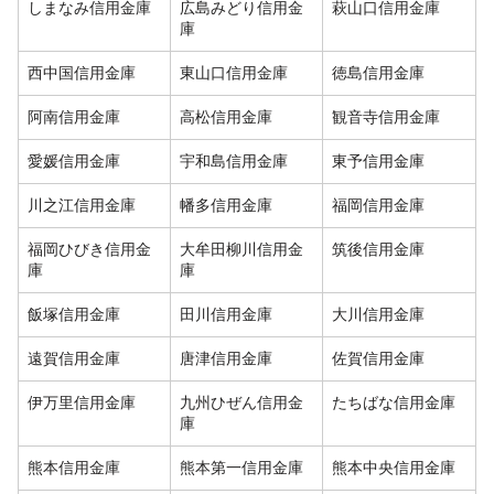
しまなみ信用金庫
広島みどり信用金
萩山口信用金庫
庫
西中国信用金庫
東山口信用金庫
徳島信用金庫
阿南信用金庫
高松信用金庫
観音寺信用金庫
愛媛信用金庫
宇和島信用金庫
東予信用金庫
川之江信用金庫
幡多信用金庫
福岡信用金庫
福岡ひびき信用金
大牟田柳川信用金
筑後信用金庫
庫
庫
飯塚信用金庫
田川信用金庫
大川信用金庫
遠賀信用金庫
唐津信用金庫
佐賀信用金庫
伊万里信用金庫
九州ひぜん信用金
たちばな信用金庫
庫
熊本信用金庫
熊本第一信用金庫
熊本中央信用金庫