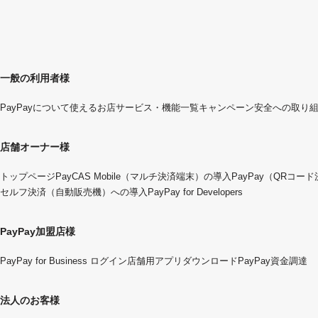
一般の利用者様
PayPayについて
使えるお店
サービス・機能一覧
キャンペーン
安全への取り
店舗オーナー様
トップページ
PayCAS Mobile（マルチ決済端末）の導入
PayPay（QRコー
セルフ決済（自動販売機）への導入
PayPay for Developers
PayPay加盟店様
PayPay for Business ログイン
店舗用アプリダウンロード
PayPay資金調達
法人のお客様