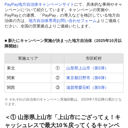
PayPay地方自治体キャンペーンサイト
にて、具体的な事例やキャ
ンペーンについて紹介しています。キャンペーンの実施や、
PayPayとの連携、「PayPay」の導入などを検討している地方自
治体の方は、
地方自治体専用お問い合わせフォーム
よりご連絡く
ださい。全国の営業拠点よりご連絡いたします。
■ 新たにキャンペーン実施が決まった地方自治体（2025年10月以
降開始）
実施エリア
市区町村
東北
①
山形県上山市（第5弾）
関東
②
東京都日野市（第6弾）
関西
③
滋賀県愛荘町（第5弾）
※ それぞれの自治体のキャンペーン実施回数は、2020年7月以降の累計とな
ります。
＜① 山形県上山市「上山市にござってぇ！キ
ャッシュレスで最大10％戻ってくるキャンペ