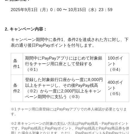
2025年9月1日（月）0：00 〜 10月15日（水）23：59
2
.
キャンペーン内容：
キャンペーン期間中に条件1、条件2を達成された方に対し、下
表の通り後日PayPayポイントを付与します。
期間中にPayPayアプリにはじめて対象銀
100ポイ
条
行をチャージ用口座として登録する
ント
件1
（※1）
（※4）
登録した対象銀行口座から一度に8,000円
400ポイ
条
以上をチャージし、その後PayPay残高
ント
件2
（※2）
から一度に2,000円以上をキャン
（※5）
ペーン期間中に支払う
（※3）
※1 チャージ用口座登録にはPayPayアプリでの本人確認が必要となりま
す。
※2 本キャンペーンの対象の支払い方法はPayPay残高・PayPayポイント
です。PayPay残高とPayPayポイント、PayPay残高とPayPay商品券を併
用した場合も対象となります。ただし、PayPayポイントをPayPayクレジ