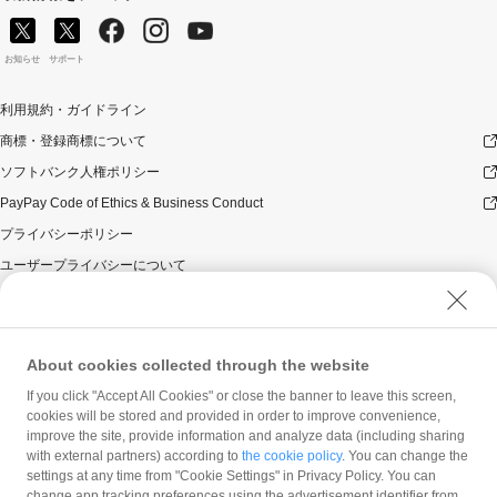
お知らせ
サポート
利用規約・ガイドライン
商標・登録商標について
ソフトバンク人権ポリシー
PayPay Code of Ethics & Business Conduct
プライバシーポリシー
ユーザープライバシーについて
ユーザーセキュリティについて
ウェブサイト利用規約
反社会的勢力に対する方針
About cookies collected through the website
勧誘方針
If you click "Accept All Cookies" or close the banner to leave this screen,
cookies will be stored and provided in order to improve convenience,
マネロン等基本方針
improve the site, provide information and analyze data (including sharing
カスタマーハラスメントに関する当社の考え方
with external partners) according to
the cookie policy
. You can change the
settings at any time from "Cookie Settings" in Privacy Policy. You can
change app tracking preferences using the advertisement identifier from