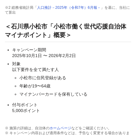
※2 総務省統計局「
人口推計－2025年（令和7年）6月報－
」を基に、当社に
て算出
＜
石川県小松市「小松市働く世代応援自治体
マイナポイント」概要
＞
キャンペーン期間
2025年10月1日 〜 2026年2月2日
対象
以下要件を全て満たす人
小松市に住民登録がある
年齢が19〜64歳
マイナンバーカードを保有している
付与ポイント
5,000ポイント
※ 施策の詳細は、自治体の
ホームページ
などをご確認ください。
※ キャンペーン内容および適用条件などは、予告なく変更する場合がありま