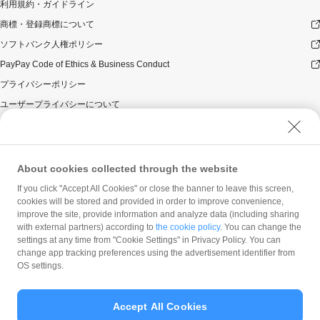
利用規約・ガイドライン
商標・登録商標について
ソフトバンク人権ポリシー
PayPay Code of Ethics & Business Conduct
プライバシーポリシー
ユーザープライバシーについて
ユーザーセキュリティについて
ウェブサイト利用規約
反社会的勢力に対する方針
About cookies collected through the website
勧誘方針
If you click "Accept All Cookies" or close the banner to leave this screen,
cookies will be stored and provided in order to improve convenience,
マネロン等基本方針
improve the site, provide information and analyze data (including sharing
カスタマーハラスメントに関する当社の考え方
with external partners) according to
the cookie policy
. You can change the
settings at any time from "Cookie Settings" in Privacy Policy. You can
change app tracking preferences using the advertisement identifier from
OS settings.
Accept All Cookies