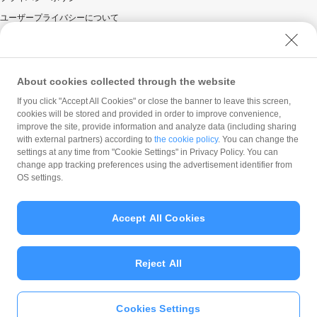
ユーザープライバシーについて
ユーザーセキュリティについて
ウェブサイト利用規約
反社会的勢力に対する方針
About cookies collected through the website
勧誘方針
If you click "Accept All Cookies" or close the banner to leave this screen,
cookies will be stored and provided in order to improve convenience,
マネロン等基本方針
improve the site, provide information and analyze data (including sharing
カスタマーハラスメントに関する当社の考え方
with external partners) according to
the cookie policy
. You can change the
settings at any time from "Cookie Settings" in Privacy Policy. You can
change app tracking preferences using the advertisement identifier from
OS settings.
Accept All Cookies
© PayPay Corporation
Reject All
Cookies Settings
いますぐ
PayPayアプリ
をダウンロ