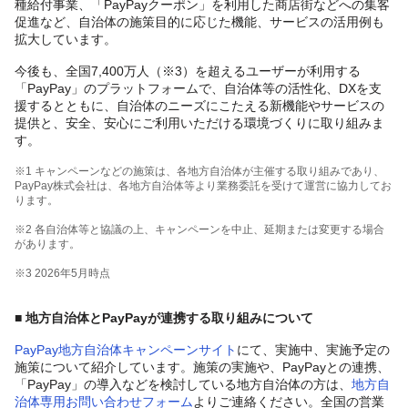
種給付事業、「PayPayクーポン」を利用した商店街などへの集客
促進など、自治体の施策目的に応じた機能、サービスの活用例も
拡大しています。
今後も、全国7,400万人（※3）を超えるユーザーが利用する
「PayPay」のプラットフォームで、自治体等の活性化、DXを支
援するとともに、自治体のニーズにこたえる新機能やサービスの
提供と、安全、安心にご利用いただける環境づくりに取り組みま
す。
※1 キャンペーンなどの施策は、各地方自治体が主催する取り組みであり、
PayPay株式会社は、各地方自治体等より業務委託を受けて運営に協力してお
ります。
※2 各自治体等と協議の上、キャンペーンを中止、延期または変更する場合
があります。
※3 2026年5月時点
■
地方自治体とPayPayが連携する取り組みについて
PayPay地方自治体キャンペーンサイト
にて、実施中、実施予定の
施策について紹介しています。施策の実施や、PayPayとの連携、
「PayPay」の導入などを検討している地方自治体の方は、
地方自
治体専用お問い合わせフォーム
よりご連絡ください。全国の営業