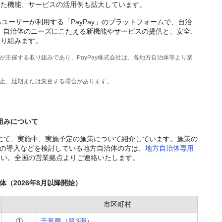
じた機能、サービスの活用例も拡大しています。
るユーザーが利用する「PayPay」のプラットフォームで、自治
、自治体のニーズにこたえる新機能やサービスの提供と、安全、
取り組みます。
が主催する取り組みであり、PayPay株式会社は、各地方自治体等より業
中止、延期または変更する場合があります。
り組みについて
にて、実施中、実施予定の施策について紹介しています。施策の
ay」の導入などを検討している地方自治体の方は、
地方自治体専用
さい。全国の営業拠点よりご連絡いたします。
治体（
2026年8月
以降開始）
市区町村
①
千葉県（第3弾）