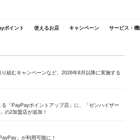
知らせ
プレスリリース
Payポイント
使えるお店
キャンペーン
サービス・機
て取り組むキャンペーンなど、2026年8月以降に実施する
まる「PayPayポイントアップ店」に、「ゼンハイザー
o」の2加盟店が追加！
」で「PayPay」が利用可能に！