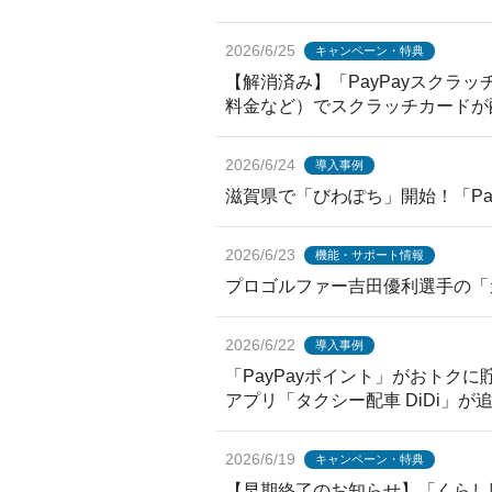
2026/6/25
キャンペーン・特典
【解消済み】「PayPayスクラッ
料金など）でスクラッチカードが
2026/6/24
導入事例
滋賀県で「びわぽち」開始！「Pa
2026/6/23
機能・サポート情報
プロゴルファー吉田優利選手の「
2026/6/22
導入事例
「PayPayポイント」がおトクに貯
アプリ「タクシー配車 DiDi」が
2026/6/19
キャンペーン・特典
【早期終了のお知らせ】「くらし応