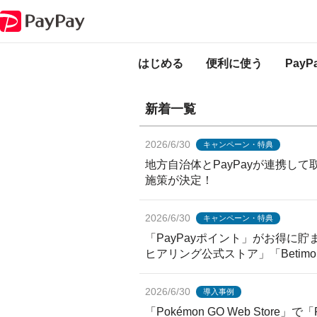
PayPayからのお知らせ
PayPayからのお
はじめる
便利に使う
Pay
新着一覧
2026/6/30
キャンペーン・特典
地方自治体とPayPayが連携し
施策が決定！
2026/6/30
キャンペーン・特典
「PayPayポイント」がお得に貯
ヒアリング公式ストア」「Betim
2026/6/30
導入事例
「Pokémon GO Web Store