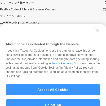
ソフトバンク人権ポリシー
PayPay Code of Ethics & Business Conduct
プライバシーポリシー
ユーザープライバシーについて
ユーザーセキュリティについて
ウェブサイト利用規約
反社会的勢力に対する方針
About cookies collected through the website
勧誘方針
If you click "Accept All Cookies" or close the banner to leave this screen,
cookies will be stored and provided in order to improve convenience,
マネロン等基本方針
improve the site, provide information and analyze data (including sharing
カスタマーハラスメントに関する当社の考え方
with external partners) according to
the cookie policy
. You can change the
settings at any time from "Cookie Settings" in Privacy Policy. You can
change app tracking preferences using the advertisement identifier from
OS settings.
Accept All Cookies
© PayPay Corporation
Reject All