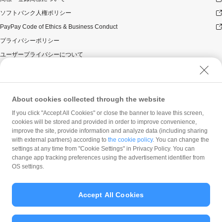
ソフトバンク人権ポリシー
PayPay Code of Ethics & Business Conduct
プライバシーポリシー
ユーザープライバシーについて
ユーザーセキュリティについて
ウェブサイト利用規約
反社会的勢力に対する方針
About cookies collected through the website
勧誘方針
If you click "Accept All Cookies" or close the banner to leave this screen,
cookies will be stored and provided in order to improve convenience,
マネロン等基本方針
improve the site, provide information and analyze data (including sharing
カスタマーハラスメントに関する当社の考え方
with external partners) according to
the cookie policy
. You can change the
settings at any time from "Cookie Settings" in Privacy Policy. You can
change app tracking preferences using the advertisement identifier from
OS settings.
Accept All Cookies
© PayPay Corporation