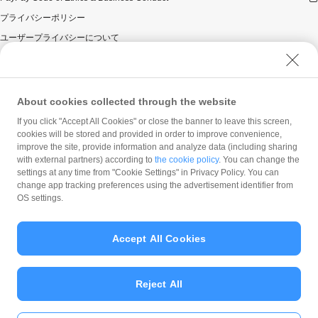
プライバシーポリシー
ユーザープライバシーについて
ユーザーセキュリティについて
ウェブサイト利用規約
反社会的勢力に対する方針
About cookies collected through the website
勧誘方針
If you click "Accept All Cookies" or close the banner to leave this screen,
cookies will be stored and provided in order to improve convenience,
マネロン等基本方針
improve the site, provide information and analyze data (including sharing
カスタマーハラスメントに関する当社の考え方
with external partners) according to
the cookie policy
. You can change the
settings at any time from "Cookie Settings" in Privacy Policy. You can
change app tracking preferences using the advertisement identifier from
OS settings.
Accept All Cookies
© PayPay Corporation
Reject All