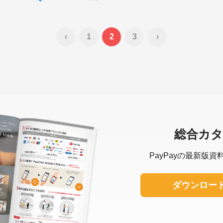
‹
1
2
3
›
総合カ
PayPayの最新版
資
ダウンロード