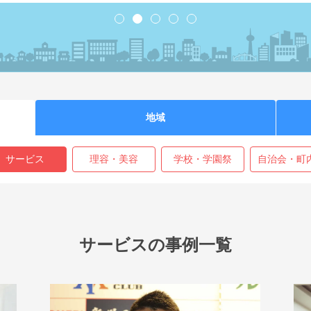
1
2
3
4
5
地域
サービス
理容・美容
学校・学園祭
自治会・町内
サービスの事例一覧