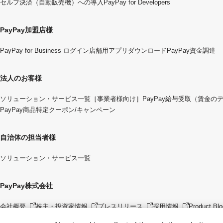
セルフ決済（自動販売機）への導入
PayPay for Developers
PayPay加盟店様
PayPay for Business ログイン
店舗用アプリダウンロード
PayPay資金調達
法人のお客様
ソリューション・サービス一覧
［事業者様向け］PayPay給与受取（賃金の
PayPay商品特定クーポン/キャンペーン
自治体の担当者様
ソリューション・サービス一覧
PayPay株式会社
会社概要
株主・投資家情報
プレスリリース
採用情報
Product Blo