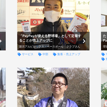
「PayPayが使える野球場」として定着す
た
ることが売上アップに
P
新潟アルビレックス・ベースボール・クラブさん
理
サービス
中部
集客・売上アップ