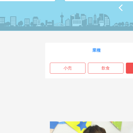
業種
小売
飲食