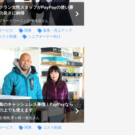
テラン女性スタッフがPayPayの使い勝
の良さに納得
ブリークリーニング 中央店さん
サービス
関東
集客・売上アップ
コスト削減
シニアオーナー向け
船のキャッシュレス事情！PayPayなら
の上でも使えます
船 湘南 茅ヶ崎 一俊丸さん
サービス
関東
コスト削減