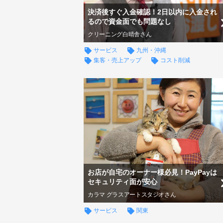
決済後すぐ入金確認！2日以内に入金され
るので資金面でも問題なし
クリーニング白晴舎さん
サービス
九州・沖縄
集客・売上アップ
コスト削減
お店が自宅のオーナー様必見！PayPayは
セキュリティ面が安心
カラマ グラスアートスタジオさん
サービス
関東