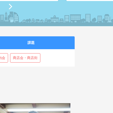
課題
会​
商店会・商店街