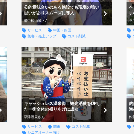
公的意味合いのある施設でも現場の強い
ベ
思いがありスムーズに導入
手
備中松山城さん
ラ
サービス
中国・四国
集客・売上アップ
コスト削減
キャッシュレス温泉街！観光消費をUPし
釣
たー街全体の盛りあげに成功
海
草津温泉さん
釣
サービス
関東
コスト削減
シニアオーナー向け