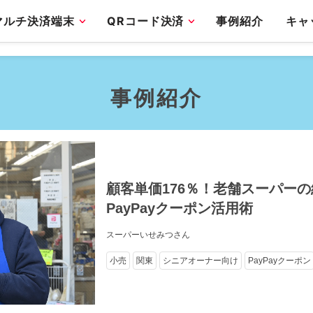
マルチ決済端末
QRコード決済
事例紹介
キャ
事例紹介
顧客単価176％！老舗スーパー
PayPayクーポン活用術
スーパーいせみつさん
小売
関東
シニアオーナー向け
PayPayクーポン