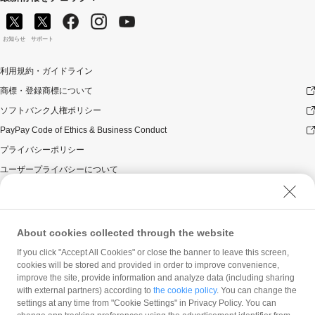
お知らせ
サポート
利用規約・ガイドライン
商標・登録商標について
ソフトバンク人権ポリシー
PayPay Code of Ethics & Business Conduct
プライバシーポリシー
ユーザープライバシーについて
ユーザーセキュリティについて
ウェブサイト利用規約
反社会的勢力に対する方針
About cookies collected through the website
勧誘方針
If you click "Accept All Cookies" or close the banner to leave this screen,
cookies will be stored and provided in order to improve convenience,
マネロン等基本方針
improve the site, provide information and analyze data (including sharing
カスタマーハラスメントに関する当社の考え方
with external partners) according to
the cookie policy
. You can change the
settings at any time from "Cookie Settings" in Privacy Policy. You can