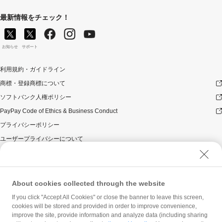
最新情報をチェック！
お知らせ
サポート
利用規約・ガイドライン
商標・登録商標について
ソフトバンク人権ポリシー
PayPay Code of Ethics & Business Conduct
プライバシーポリシー
ユーザープライバシーについて
ユーザーセキュリティについて
ウェブサイト利用規約
反社会的勢力に対する方針
About cookies collected through the website
勧誘方針
If you click "Accept All Cookies" or close the banner to leave this screen,
cookies will be stored and provided in order to improve convenience,
マネロン等基本方針
improve the site, provide information and analyze data (including sharing
カスタマーハラスメントに関する当社の考え方