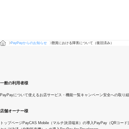
PayPayからのお知らせ
懸賞における障害について（復旧済み）
一般の利用者様
PayPayについて
使えるお店
サービス・機能一覧
キャンペーン
安全への取り
店舗オーナー様
トップページ
PayCAS Mobile（マルチ決済端末）の導入
PayPay（QRコー