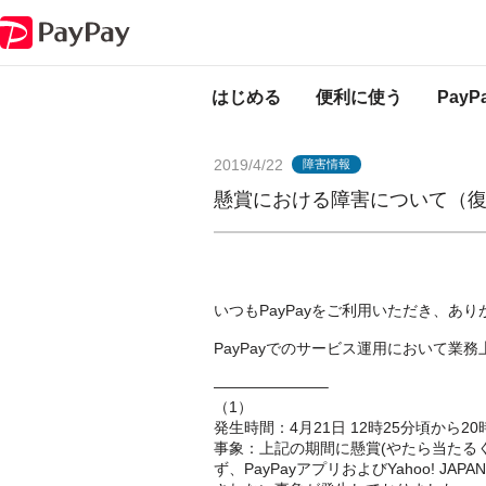
PayPayからのお知らせ
懸賞における障害について（復旧済み）
はじめる
便利に使う
Pay
2019/4/22
障害情報
懸賞における障害について（
いつもPayPayをご利用いただき、あ
PayPayでのサービス運用において業
———————–
（1）
発生時間：4月21日 12時25分頃から2
事象：上記の期間に懸賞(やたら当たる
ず、PayPayアプリおよびYahoo! JA