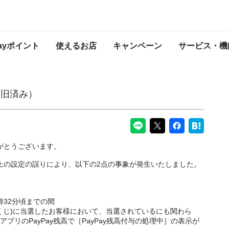
PayPayからのお知らせ
Payポイント
使えるお店
キャンペーン
サービス・機
復旧済み）
りがとうございます。
務上の設定の誤りにより、以下の2点の事象が発生いたしました。
0時32分頃までの間
くじ)に当選したお客様において、当選されているにも関わら
PANアプリのPayPay残高で［PayPay残高付与の処理中］の表示が