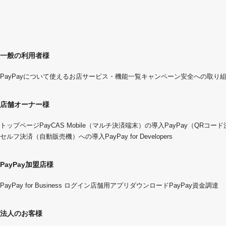
一般の利用者様
PayPayについて
使えるお店
サービス・機能一覧
キャンペーン
安全への取り
店舗オーナー様
トップページ
PayCAS Mobile（マルチ決済端末）の導入
PayPay（QRコー
セルフ決済（自動販売機）への導入
PayPay for Developers
PayPay加盟店様
PayPay for Business ログイン
店舗用アプリダウンロード
PayPay資金調達
法人のお客様