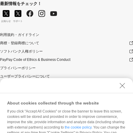
最新情報をチェック！
お知らせ
サポート
利用規約・ガイドライン
商標・登録商標について
ソフトバンク人権ポリシー
PayPay Code of Ethics & Business Conduct
プライバシーポリシー
ユーザープライバシーについて
ユーザーセキュリティについて
ウェブサイト利用規約
反社会的勢力に対する方針
About cookies collected through the website
勧誘方針
If you click "Accept All Cookies" or close the banner to leave this screen,
cookies will be stored and provided in order to improve convenience,
マネロン等基本方針
improve the site, provide information and analyze data (including sharing
カスタマーハラスメントに関する当社の考え方
with external partners) according to
the cookie policy
. You can change the
settings at any time from "Cookie Settings" in Privacy Policy. You can