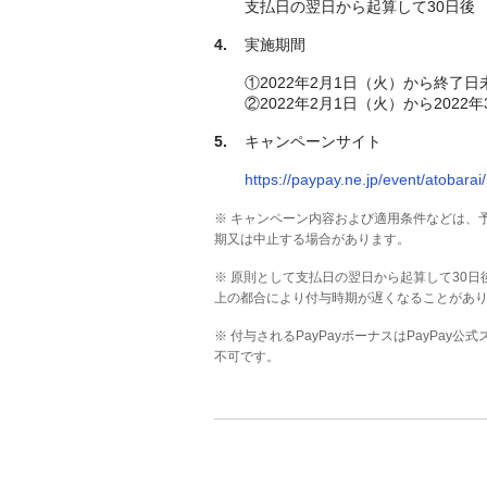
支払日の翌日から起算して30日後
実施期間
①2022年2月1日（火）から終了
②2022年2月1日（火）から2022
キャンペーンサイト
https://paypay.ne.jp/event/atobarai/
※ キャンペーン内容および適用条件などは、
期又は中止する場合があります。
※ 原則として支払日の翌日から起算して30日
上の都合により付与時期が遅くなることがあ
※ 付与されるPayPayボーナスはPayPay
不可です。