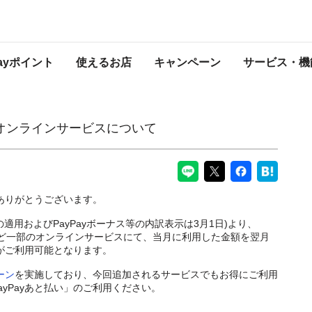
スについて
PayPayからのお知らせ
Payポイント
使えるお店
キャンペーン
サービス・機
なオンラインサービスについて
にありがとうございます。
の適用およびPayPayボーナス等の内訳表示は3月1日)より、
yモールなど一部のオンラインサービスにて、当月に利用した金額を翌月
がご利用可能となります。
ーン
を実施しており、今回追加されるサービスでもお得にご利用
yPayあと払い」のご利用ください。