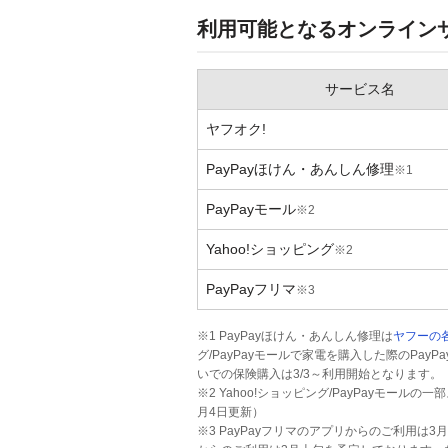
利用可能となるオンライン
サービス名
ヤフオク!
PayPayほけん・あんしん修理
※1
PayPayモール
※2
Yahoo!ショッピング
※2
PayPayフリマ
※3
※1 PayPayほけん・あんしん修理は
ヤフーの各
グ/PayPayモールで家電を購入した際のPayP
いでの保険購入は3/3～利用開始となります。
※2 Yahoo!ショッピング/PayPayモー
月4日更新）
※3 PayPayフリマのアプリからのご利用は