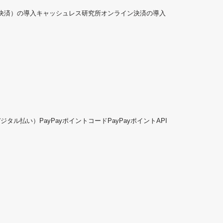
ド決済）の導入
キャッシュレス研究所
オンライン決済の導入
デジタル払い）
PayPayポイントコード
PayPayポイントAPI