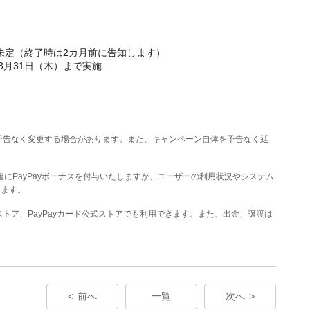
日未定（終了時は2カ月前に告知します）
年3月31日（木）まで実施
予告なく変更する場合があります。また、キャンペーン自体を予告なく延
後にPayPayボーナスを付与いたしますが、ユーザーの利用状況やシステム
ります。
公式ストア、PayPayカード公式ストアでも利用できます。また、出金、譲渡は
前へ
一覧
次へ