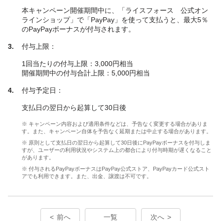
本キャンペーン開催期間中に、「ライスフォース 公式オン
ラインショップ」で「PayPay」を使って支払うと、最大5％
のPayPayボーナスが付与されます。
付与上限：
1回当たりの付与上限：3,000円相当
開催期間中の付与合計上限：5,000円相当
付与予定日：
支払日の翌日から起算して30日後
※ キャンペーン内容および適用条件などは、予告なく変更する場合がありま
す。また、キャンペーン自体を予告なく延期または中止する場合があります。
※ 原則として支払日の翌日から起算して30日後にPayPayボーナスを付与しま
すが、ユーザーの利用状況やシステム上の都合により付与時期が遅くなること
があります。
※ 付与されるPayPayボーナスはPayPay公式ストア、PayPayカード公式スト
アでも利用できます。また、出金、譲渡は不可です。
前へ
一覧
次へ