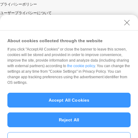
プライバシーポリシー
ユーザープライバシーについて
ユーザーセキュリティについて
ウェブサイト利用規約
反社会的勢力に対する方針
About cookies collected through the website
勧誘方針
If you click "Accept All Cookies" or close the banner to leave this screen,
cookies will be stored and provided in order to improve convenience,
マネロン等基本方針
improve the site, provide information and analyze data (including sharing
カスタマーハラスメントに関する当社の考え方
with external partners) according to
the cookie policy
. You can change the
settings at any time from "Cookie Settings" in Privacy Policy. You can
change app tracking preferences using the advertisement identifier from
OS settings.
Accept All Cookies
© PayPay Corporation
Reject All