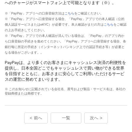
へのチャージがスマートフォン上で可能となります（※）。
※「PayPay」アプリへの口座登録方法は
こちら
をご確認ください。
※「PayPay」アプリへ口座登録する場合、「PayPay」アプリでの本人確認（公的
個人認証サービスまたはeKYC）が必要です。本人確認がまだの方は
こちら
をご確認
の上お手続きしてください。
※「PayPay」アプリでの本人確認が済んでいる場合は、「PayPay」のアプリ内か
ら口座登録の手続きを進めてください。「PayPay」アプリへ口座登録する場合、各
銀行毎に所定の手続き（インターネットバンキング上での認証手続き等）が必要と
なる場合がございます。。
PayPayは、より多くのお客さまにキャッシュレス決済の利便性を
提供し、日本全国どこでもキャッシュレスで買い物ができる世界
を目指すとともに、お客さまに安心してご利用いただけるサービ
スの運営に努めてまいります。
※ このお知らせに記載されている会社名、屋号および製品・サービス名は、各社の
登録商標または商標です。
前へ
一覧
次へ