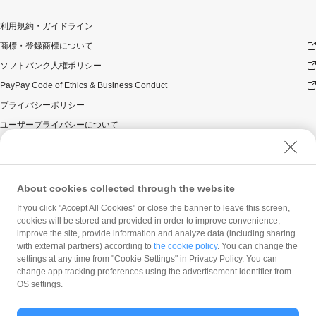
利用規約・ガイドライン
商標・登録商標について
ソフトバンク人権ポリシー
PayPay Code of Ethics & Business Conduct
プライバシーポリシー
ユーザープライバシーについて
ユーザーセキュリティについて
ウェブサイト利用規約
反社会的勢力に対する方針
About cookies collected through the website
勧誘方針
If you click "Accept All Cookies" or close the banner to leave this screen,
cookies will be stored and provided in order to improve convenience,
マネロン等基本方針
improve the site, provide information and analyze data (including sharing
カスタマーハラスメントに関する当社の考え方
with external partners) according to
the cookie policy
. You can change the
settings at any time from "Cookie Settings" in Privacy Policy. You can
change app tracking preferences using the advertisement identifier from
OS settings.