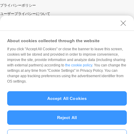
プライバシーポリシー
ユーザープライバシーについて
ユーザーセキュリティについて
ウェブサイト利用規約
反社会的勢力に対する方針
About cookies collected through the website
勧誘方針
If you click "Accept All Cookies" or close the banner to leave this screen,
cookies will be stored and provided in order to improve convenience,
マネロン等基本方針
improve the site, provide information and analyze data (including sharing
カスタマーハラスメントに関する当社の考え方
with external partners) according to
the cookie policy
. You can change the
settings at any time from "Cookie Settings" in Privacy Policy. You can
change app tracking preferences using the advertisement identifier from
OS settings.
Accept All Cookies
© PayPay Corporation
Reject All