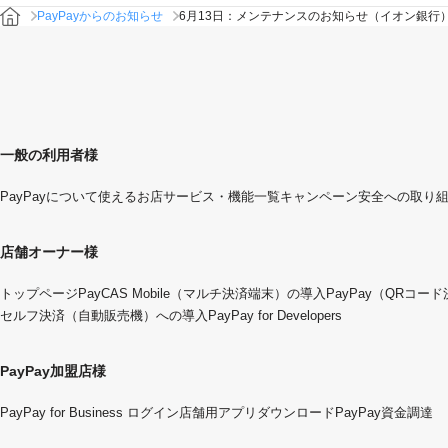
PayPayからのお知らせ
6月13日：メンテナンスのお知らせ（イオン銀行
一般の利用者様
PayPayについて
使えるお店
サービス・機能一覧
キャンペーン
安全への取り
店舗オーナー様
トップページ
PayCAS Mobile（マルチ決済端末）の導入
PayPay（QRコー
セルフ決済（自動販売機）への導入
PayPay for Developers
PayPay加盟店様
PayPay for Business ログイン
店舗用アプリダウンロード
PayPay資金調達