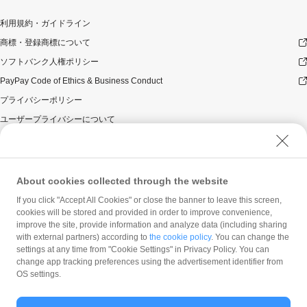
利用規約・ガイドライン
商標・登録商標について
ソフトバンク人権ポリシー
PayPay Code of Ethics & Business Conduct
プライバシーポリシー
ユーザープライバシーについて
ユーザーセキュリティについて
ウェブサイト利用規約
反社会的勢力に対する方針
About cookies collected through the website
勧誘方針
If you click "Accept All Cookies" or close the banner to leave this screen,
cookies will be stored and provided in order to improve convenience,
マネロン等基本方針
improve the site, provide information and analyze data (including sharing
カスタマーハラスメントに関する当社の考え方
with external partners) according to
the cookie policy
. You can change the
settings at any time from "Cookie Settings" in Privacy Policy. You can
change app tracking preferences using the advertisement identifier from
OS settings.