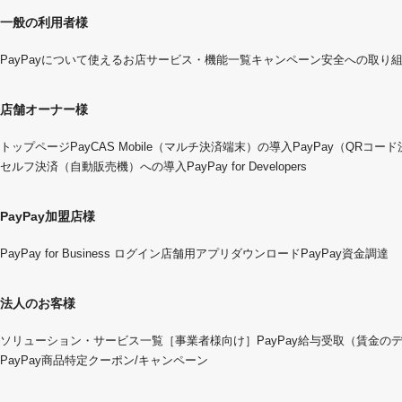
一般の利用者様
PayPayについて
使えるお店
サービス・機能一覧
キャンペーン
安全への取り
店舗オーナー様
トップページ
PayCAS Mobile（マルチ決済端末）の導入
PayPay（QRコー
セルフ決済（自動販売機）への導入
PayPay for Developers
PayPay加盟店様
PayPay for Business ログイン
店舗用アプリダウンロード
PayPay資金調達
法人のお客様
ソリューション・サービス一覧
［事業者様向け］PayPay給与受取（賃金の
PayPay商品特定クーポン/キャンペーン