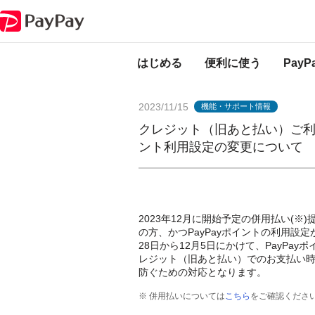
PayPayからのお知らせ
クレジット（旧あと払い）ご利用されている一部の
はじめる
便利に使う
Pay
2023/11/15
機能・サポート情報
クレジット（旧あと払い）ご利
ント利用設定の変更について
2023年12月に開始予定の併用払い(※
の方、かつPayPayポイントの利用設
28日から12月5日にかけて、PayP
レジット（旧あと払い）でのお支払い時
防ぐための対応となります。
※ 併用払いについては
こちら
をご確認くださ