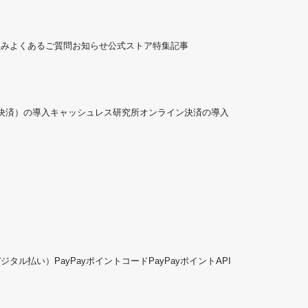
組み
よくあるご質問
お知らせ
公式ストア
特集記事
ド決済）の導入
キャッシュレス研究所
オンライン決済の導入
デジタル払い）
PayPayポイントコード
PayPayポイントAPI