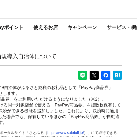
ついて
PayPayからのお知らせ
Payポイント
使えるお店
キャンペーン
サービス・機
券」新規導入自治体について
たに9自治体がふるさと納税のお礼品として「PayPay商品券」
せします。
ay商品券」をご利用いただけるようになりました（※2）。
ける同一対象店舗で使える「PayPay商品券」を複数枚保有して
決済ができる機能を追加しました。これにより、決済時に適用
足した場合でも、保有しているほかの「PayPay商品券」が自動適
す。
税ポータルサイト「さとふる（
https://www.satofull.jp/
）」にて取得できる、