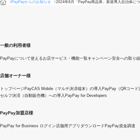
PayPayからのお知らせ
2024年8月「PayPay商品券」新規導入自治体に
一般の利用者様
PayPayについて
使えるお店
サービス・機能一覧
キャンペーン
安全への取り
店舗オーナー様
トップページ
PayCAS Mobile（マルチ決済端末）の導入
PayPay（QRコー
セルフ決済（自動販売機）への導入
PayPay for Developers
PayPay加盟店様
PayPay for Business ログイン
店舗用アプリダウンロード
PayPay資金調達