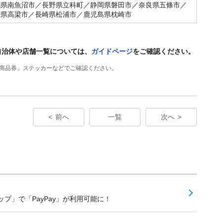
潟県南魚沼市／長野県立科町／静岡県磐田市／奈良県五條市／
山県高梁市／長崎県松浦市／鹿児島県枕崎市
画自治体や店舗一覧については、
ガイドページ
をご確認ください。
ay商品券」ステッカーなどでご確認ください。
前へ
一覧
次へ
プ」で「PayPay」が利用可能に！