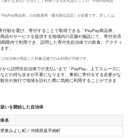
で新たな支払い方法として利用できるお礼品としての「PayPay商品
、「PayPay商品券」の自動適用（優先順位設定）が必要です。詳しくは、
付額を選び、寄付することで取得できる「PayPay商品券」
た商品やサービスを提供する地域内の店舗や施設にて、寄付決済
有効期限内で利用でき、訪問した寄付先自治体での飲食、アクティ
きます。
体および自治体が指定した対象店舗でのみ利用が可能です。
取りから訪問先自治体での支払いまで「PayPay」上でスムーズに
券などの持ち歩きが不要になります。事前に寄付をする必要がな
、観光や旅行で地域を訪れた際に気軽に利用することができま
取り扱いを開始した自治体
治体名
島県東みよし町／沖縄県嘉手納町