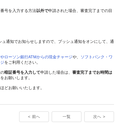
。
証番号を入力する方法
以外で
申請された場合、審査完了までの目
プッシュ通知でお知らせしますので、プッシュ通知をオンにして、通
やローソン銀行ATMからの現金チャージ
や、
ソフトバンク・ワ
ージ
をご利用ください。
証の
暗証番号を入力して
申請した場合は、
審査完了までお時間は
請をお願いします。
のほどお願いいたします。
前へ
一覧
次へ