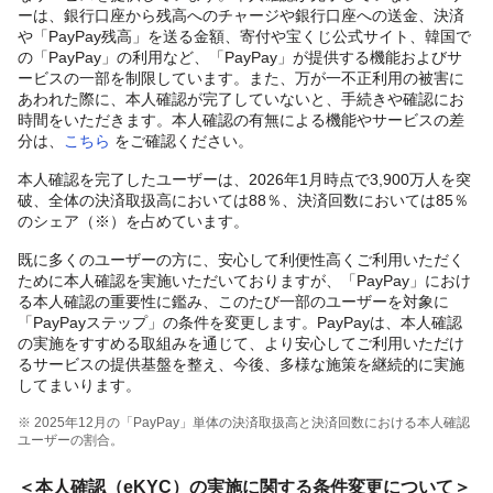
ーは、銀行口座から残高へのチャージや銀行口座への送金、決済
や「PayPay残高」を送る金額、寄付や宝くじ公式サイト、韓国で
の「PayPay」の利用など、「PayPay」が提供する機能およびサ
ービスの一部を制限しています。また、万が一不正利用の被害に
あわれた際に、本人確認が完了していないと、手続きや確認にお
時間をいただきます。本人確認の有無による機能やサービスの差
分は、
こちら
をご確認ください。
本人確認を完了したユーザーは、2026年1月時点で3,900万人を突
破、全体の決済取扱高においては88％、決済回数においては85％
のシェア（※）を占めています。
既に多くのユーザーの方に、安心して利便性高くご利用いただく
ために本人確認を実施いただいておりますが、「PayPay」におけ
る本人確認の重要性に鑑み、このたび一部のユーザーを対象に
「PayPayステップ」の条件を変更します。PayPayは、本人確認
の実施をすすめる取組みを通じて、より安心してご利用いただけ
るサービスの提供基盤を整え、今後、多様な施策を継続的に実施
してまいります。
※ 2025年12月の「PayPay」単体の決済取扱高と決済回数における本人確認
ユーザーの割合。
＜本人確認（eKYC）の実施に関する条件変更について＞