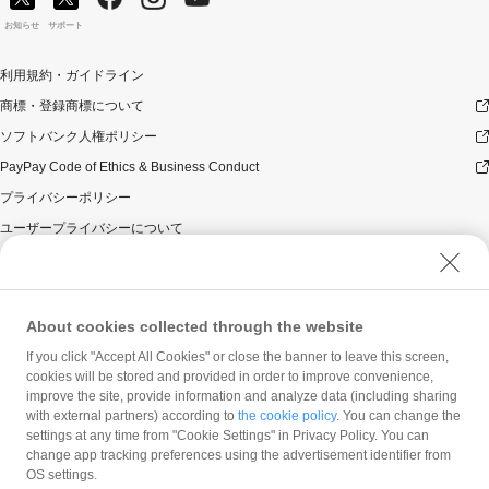
お知らせ
サポート
利用規約・ガイドライン
商標・登録商標について
ソフトバンク人権ポリシー
PayPay Code of Ethics & Business Conduct
プライバシーポリシー
ユーザープライバシーについて
ユーザーセキュリティについて
ウェブサイト利用規約
反社会的勢力に対する方針
About cookies collected through the website
勧誘方針
If you click "Accept All Cookies" or close the banner to leave this screen,
cookies will be stored and provided in order to improve convenience,
マネロン等基本方針
improve the site, provide information and analyze data (including sharing
カスタマーハラスメントに関する当社の考え方
with external partners) according to
the cookie policy
. You can change the
settings at any time from "Cookie Settings" in Privacy Policy. You can
change app tracking preferences using the advertisement identifier from
OS settings.