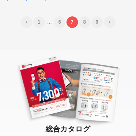
‹
1
…
6
7
8
9
›
総合カタログ