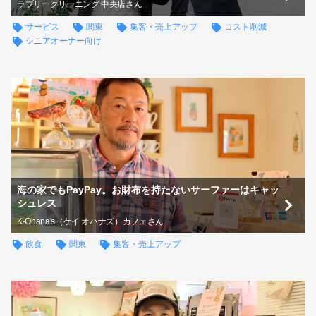
ラブリークリーニング 中央店さん
サービス
関東
集客・売上アップ
コスト削減
シニアオーナー向け
海の家でもPayPay。お財布を持たないサーファーはキャッ
シュレス
K-Ohana's（ケイ オハナズ）カフェさん
飲食
関東
集客・売上アップ