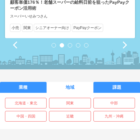
顧客単価176％！老舗スーパーの給料日前を狙ったPayPayク
ーポン活用術
スーパーいせみつさん
小売
関東
シニアオーナー向け
PayPayクーポン
1
2
3
4
5
業種
地域
課題
北海道・東北
関東
中部
中国・四国
近畿
九州・沖縄