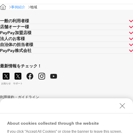
事例紹介
地域
一般の利用者様
店舗オーナー様
PayPay加盟店様
法人のお客様
自治体の担当者様
PayPay株式会社
最新情報をチェック！
お知らせ
サポート
利用規約・ガイドライン
商標・登録商標について
ソフトバンク人権ポリシー
PayPay Code of Ethics & Business Conduct
About cookies collected through the website
プライバシーポリシー
If you click "Accept All Cookies" or close the banner to leave this screen,