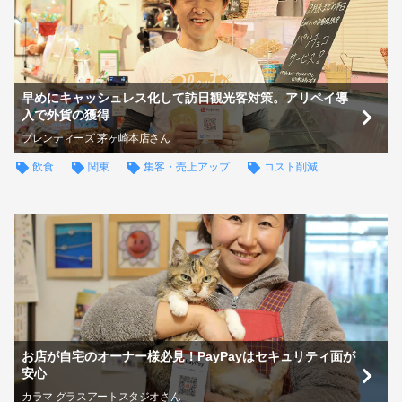
早めにキャッシュレス化して訪日観光客対策。アリペイ導
入で外貨の獲得
プレンティーズ 茅ヶ崎本店さん
飲食
関東
集客・売上アップ
コスト削減
お店が自宅のオーナー様必見！PayPayはセキュリティ面が
安心
カラマ グラスアートスタジオさん