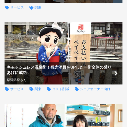
サービス
関東
キャッシュレス温泉街！観光消費をUPしたー街全体の盛り
あげに成功
草津温泉さん
サービス
関東
コスト削減
シニアオーナー向け