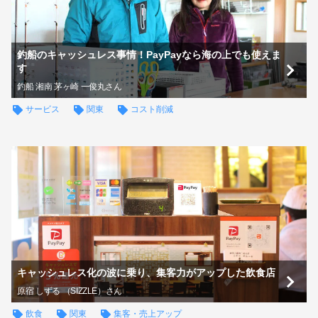
釣船のキャッシュレス事情！PayPayなら海の上でも使えま
す
釣船 湘南 茅ヶ崎 一俊丸さん
サービス
関東
コスト削減
キャッシュレス化の波に乗り、集客力がアップした飲食店
原宿 しずる （SIZZLE）さん
飲食
関東
集客・売上アップ