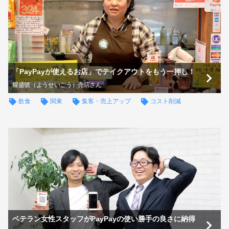
「PayPayが使えるお店」でテイクアウトをもう一押し！
耀盛號（ようせいごう）売店さん
飲食
関東
集客・売上アップ
コスト削減
ベテラン女性スタッフがPayPayの使い勝手の良さに納得