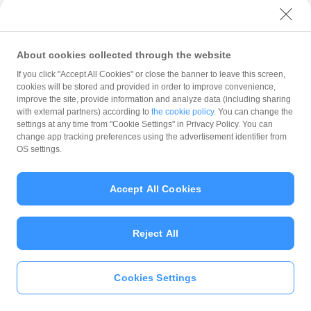
※「ヤフーカード」は「Yahoo! JAPANカード」の愛称です。
付与上限：
About cookies collected through the website
1回の支払いにおける付与上限：3,000円相当
開催期間中の付与合計上限：5,000円相当
If you click "Accept All Cookies" or close the banner to leave this screen,
cookies will be stored and provided in order to improve convenience,
付与予定日：
improve the site, provide information and analyze data (including sharing
with external partners) according to
the cookie policy
. You can change the
支払日の翌日から起算して30日後
settings at any time from "Cookie Settings" in Privacy Policy. You can
change app tracking preferences using the advertisement identifier from
OS settings.
＜15.「夏のPayPay祭 ソフマップ・ドットコム、アキバ
☆ソフマップ・ドットコム、リコレ！でおトクキャンペー
Accept All Cookies
ン」概要＞
Reject All
開催期間：
2021年7月1日 午前9時 ～ 7月25日 午後11時59分
Cookies Settings
いますぐ
PayPayアプリ
をダウンロ
キャンペーン内容：
ード
＞＞