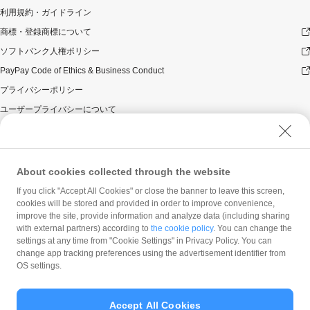
利用規約・ガイドライン
商標・登録商標について
ソフトバンク人権ポリシー
PayPay Code of Ethics & Business Conduct
プライバシーポリシー
ユーザープライバシーについて
ユーザーセキュリティについて
ウェブサイト利用規約
反社会的勢力に対する方針
About cookies collected through the website
勧誘方針
If you click "Accept All Cookies" or close the banner to leave this screen,
cookies will be stored and provided in order to improve convenience,
マネロン等基本方針
improve the site, provide information and analyze data (including sharing
カスタマーハラスメントに関する当社の考え方
with external partners) according to
the cookie policy
. You can change the
settings at any time from "Cookie Settings" in Privacy Policy. You can
change app tracking preferences using the advertisement identifier from
OS settings.
Accept All Cookies