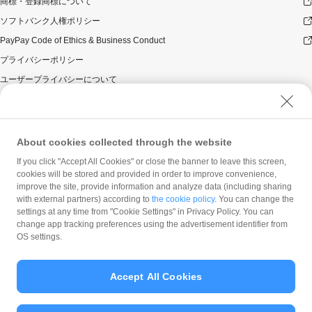
商標・登録商標について
ソフトバンク人権ポリシー
PayPay Code of Ethics & Business Conduct
プライバシーポリシー
ユーザープライバシーについて
ユーザーセキュリティについて
ウェブサイト利用規約
反社会的勢力に対する方針
About cookies collected through the website
勧誘方針
If you click "Accept All Cookies" or close the banner to leave this screen,
cookies will be stored and provided in order to improve convenience,
マネロン等基本方針
improve the site, provide information and analyze data (including sharing
カスタマーハラスメントに関する当社の考え方
with external partners) according to
the cookie policy
. You can change the
settings at any time from "Cookie Settings" in Privacy Policy. You can
change app tracking preferences using the advertisement identifier from
OS settings.
Accept All Cookies
© PayPay Corporation