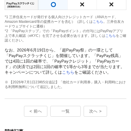
*1 三井住友カードが発行する個人向けクレジットカード（ANAカード、
Amazon Mastercard等の提携カードを含む）（詳しくは
こちら
。三井住友カ
ードウェブサイトに遷移）
*2 「PayPayステップ」での「PayPayポイント」の付与にはPayPayアプリ
上で本人確認（eKYC）を完了させる必要があります。詳しくは
こちら
をご確
認ください。
なお、2026年6月19日から、「超PayPay祭」の一環として
「PayPayスクラッチくじ」を開催しています。「PayPay残高」
では4回に1回の確率で、「PayPayクレジット」「PayPayカー
ド」の決済では2回に1回の確率で1等から3等までが当たります。
キャンペーンについて詳しくは
こちら
をご確認ください。
※ 【2026年7月1日23時5分追記】「他社カード利用券」購入・利用時におけ
る利用料無料について追記しました。
前へ
一覧
次へ