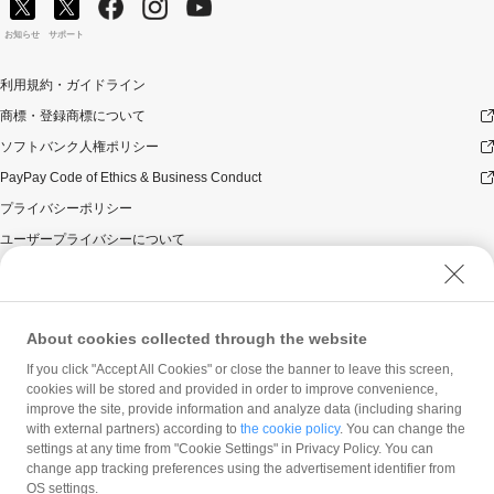
お知らせ
サポート
利用規約・ガイドライン
商標・登録商標について
ソフトバンク人権ポリシー
PayPay Code of Ethics & Business Conduct
プライバシーポリシー
ユーザープライバシーについて
ユーザーセキュリティについて
ウェブサイト利用規約
反社会的勢力に対する方針
About cookies collected through the website
勧誘方針
If you click "Accept All Cookies" or close the banner to leave this screen,
cookies will be stored and provided in order to improve convenience,
マネロン等基本方針
improve the site, provide information and analyze data (including sharing
カスタマーハラスメントに関する当社の考え方
with external partners) according to
the cookie policy
. You can change the
settings at any time from "Cookie Settings" in Privacy Policy. You can
change app tracking preferences using the advertisement identifier from
OS settings.