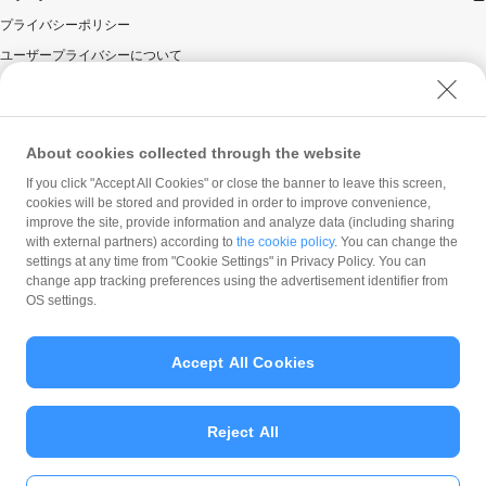
上記のマイナポイント付与が行われない場合のいずれか
プライバシーポリシー
に該当することが判明したときは、お客様に対するマイ
ユーザープライバシーについて
ナポイントの付与を取り消します。このときに、お客様
に付与されたマイナポイントが既に物品等の購入に係る
ユーザーセキュリティについて
決済に使用されていること等により取り消すことができ
ウェブサイト利用規約
ない場合には、当社は、当該お客様に対し、付与された
反社会的勢力に対する方針
マイナポイント相当額の金銭の支払を請求し、またはお
About cookies collected through the website
客様が保有する他のPayPay残高から差し引くことで回
勧誘方針
If you click "Accept All Cookies" or close the banner to leave this screen,
収することができるものとします。
cookies will be stored and provided in order to improve convenience,
マネロン等基本方針
上記のマイナポイント付与の取消しは、当社または国お
improve the site, provide information and analyze data (including sharing
カスタマーハラスメントに関する当社の考え方
with external partners) according to
the cookie policy
. You can change the
よび事務局の判断に基づき行われるものとします。ただ
settings at any time from "Cookie Settings" in Privacy Policy. You can
し、当該取消しが行われたことにより、お客様に損害等
change app tracking preferences using the advertisement identifier from
が生じた場合であっても、当社、国および事務局は自ら
OS settings.
の責めに帰すべき事由による場合を除き、責任を負わな
いものとします。
Accept All Cookies
解除、取消し等により対象取引に係る取引が無効となっ
た場合、理由の如何に関わらず、また返金の如何に関わ
© PayPay Corporation
らず、「付与対象期間中の付与金額合計」は、当該取消
Reject All
し等をした時点から将来に向かってのみ減額されます。
そのため、「付与対象期間中の付与金額合計」が付与上
限の20,000ポイントに達した後に取消し等を行った方