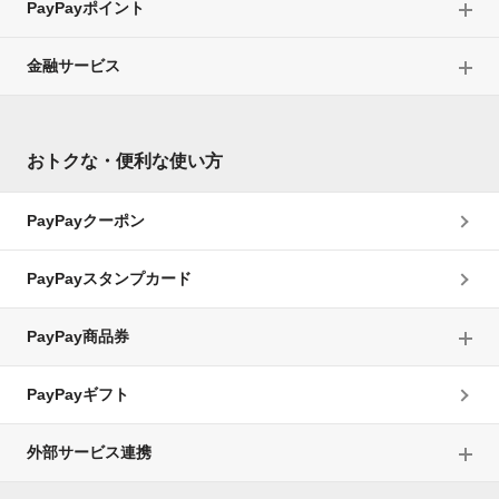
PayPayポイント
の他登録手続の不備があった場合
対象取引が行われた場合であっても、次に掲げる場合に
は、マイナポイント付与が行われないものとします。な
金融サービス
お、当社、国および事務局は、次に掲げる場合に該当す
るおそれがあると判断した場合には、マイナポイントの
付与を停止することがあります。
おトクな・便利な使い方
システム障害等によりマイナポイントの付与または
対象キャッシュレス決済サービスの提供を停止して
いるときに対象取引が行われた場合
PayPayクーポン
マイナポイント付与の上限額を超えている場合（対
象取引に係るマイナポイント付与によって上限額を
PayPayスタンプカード
超える場合は、当該超過部分について付与が行われ
ない）
PayPay商品券
マイナポイントを付与することで当該決済手段の上
限額を超えてしまう場合（当該超過部分について付
与が行われない）
PayPayギフト
「（3）不当な取引その他の禁止行為について」に
定める不当な取引等その他マイナポイント（決済事
外部サービス連携
業者）特約または当社が提供するキャッシュレス決
済サービスに係る利用規約等に違反する取引または