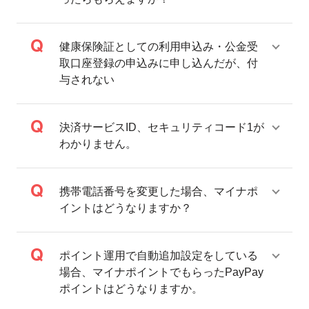
付与詳細
健康保険証としての利用申込み・公金受
特典1
取口座登録の申込みに申し込んだが、付
与されない
付与対象期間：2022年1月1日（土）〜
2023年2月28日
（火）2023年5月31日（水）
2023年9月30日（土）
ご登録時に選択された対象取引によってPayPayポイントの
決済サービスID、セキュリティコード1が
付与時期が異なります。
わかりません。
「チャージでもらう」を選択した場合：当該チャージした
その日に付与
「支払いでもらう」を選択した場合：原則として当該決済
携帯電話番号を変更した場合、マイナポ
の翌日から起算して30日後に付与
イントはどうなりますか？
お客様のご利用状況やシステム上の都合等により付与時期が遅くなる場合が
あります。
対象取引に係る取引金額の25％相当のPayPayポイントを付
ポイント運用で自動追加設定をしている
与します。
場合、マイナポイントでもらったPayPay
PayPayポイント付与の際に、小数点以下は切り捨てとなり
ポイントはどうなりますか。
ます。