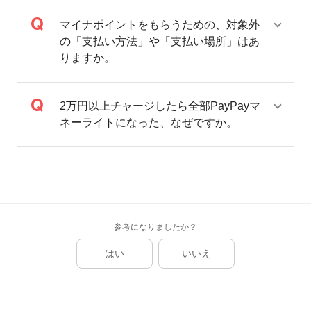
公金受取口座の登録によるマイナポイントの付与は、
マイナポイントをもらうための、対象外
PayPayへのマイナポイントのお申込みと、マイナポータル
の「支払い方法」や「支払い場所」はあ
での口座登録が完了した後、最短翌日に付与されます。
りますか。
すでに公金受取口座の登録を行なった方も対象です。
口座登録の完了には、最大1カ月程度かかる場合があります。
口座登録の申請には不備が発生する場合があり、不備があると登録完了には
なりません。その場合は、マイナポータル上に不備通知が届きますので、ご
2万円以上チャージしたら全部PayPayマ
確認ください。
ネーライトになった、なぜですか。
システムの状況により付与に時間がかかる場合があります。
特典1について付与対象となるお取引（対象取引）
PayPayポイントの付与対象となるお取引（対象取引）には次の
要件があります。
参考になりましたか？
「チャージでもらう」を選択した場合に付与対象となるチャー
はい
いいえ
ジ方法：
PayPayカード（PayPay決済用）からのチャージ
銀行口座からのチャージ
PayPayカード（旧Yahoo! JAPANカード含む）からのチャ