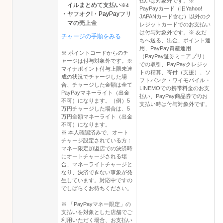
払いは対象外です。※
イルまとめて支払い
※4
PayPayカード（旧Yahoo!
・ヤフオク!・PayPayフリ
JAPANカード含む）以外のク
マの売上金
レジットカードでのお支払い
は付与対象外です。※ 友だ
チャージの手順をみる
ちへ送る、出金、ポイント運
用、PayPay資産運用
※ ポイントコードからのチ
（PayPay証券ミニアプリ）
ャージは付与対象外です。※
での取引、PayPayクレジッ
マイナポイント付与上限未達
トの精算、寄付（支援）、ソ
成の状況でチャージした場
フトバンク・ワイモバイル・
合、チャージした金額は全て
LINEMOでの携帯料金のお支
PayPayマネーライト（出金
払い、PayPay商品券でのお
不可）になります。（例）5
支払い時は付与対象外です。
万円チャージした場合は、5
万円全額マネーライト（出金
不可）になります。
※ 本人確認済みで、オート
チャージ設定されている方：
マネー限定加盟店での決済時
にオートチャージされる場
合、マネーライトチャージと
なり、決済できない事象が発
生しています。対応中ですの
でしばらくお待ちください。
※ 「PayPayマネー限定」の
支払いを対象とした店舗でご
利用いただく場合、お支払い