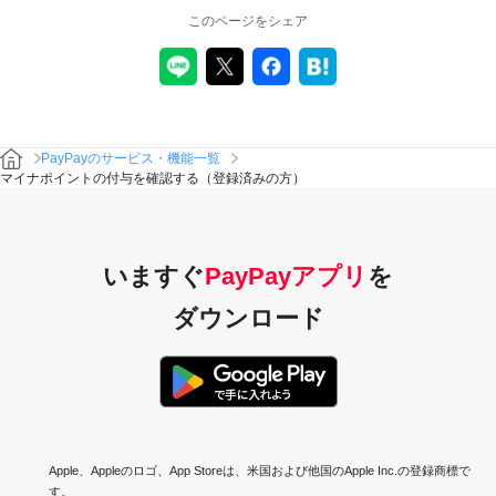
ージ
このページをシェア
ソフトバンク・ワイモバイルまとめて支払いからのチャー
ジ
セブン銀行ATMからのチャージ
ヤフオク!・PayPayフリマの売上金からのチャージ
PayPayのサービス・機能一覧
ポイントコードからのチャージは付与対象外です。
マイナポイントの付与を確認する（登録済みの方）
チャージ方法に関わらず付与上限に達するまでは「PayPayマネーライト」
にチャージされます。「PayPayマネーライト」は出金できません。
PayPayカード（旧Yahoo! JAPANカード含む）をPayPayアプリでご利用す
る場合はバージョン 3.21.0以降へアップデートをお願いいたします。
ソフトバンク・ワイモバイルまとめて支払いを利用したPayPay残高へのチ
ャージには手数料がかかります。毎月初回チャージは手数料無料、2回目以
いますぐ
PayPayアプリ
を
降は2.5％（税込）の手数料がチャージ金額に加算されて請求されます。
ダウンロード
「支払いでもらう」を選択した場合に付与対象となるお支払い
方法とお支払い場所：
付与対象となるお支払い方法
PayPayカード（PayPay決済用）でのお支払い
PayPay残高でのお支払い
PayPayカード（旧Yahoo! JAPANカード含む）でのお支払
Apple、Appleのロゴ、App Storeは、米国および他国のApple Inc.の登録商標で
い
す。