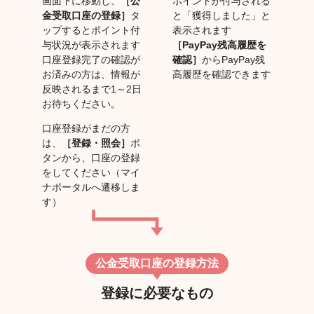
画面下に移動し、
［公
ポイントが付与される
金受取口座の登録］
タ
と「獲得しました」と
ップするとポイント付
表示されます
与状況が表示されます
［PayPay残高履歴を
口座登録完了の確認が
確認］
からPayPay残
お済みの方は、情報が
高履歴を確認できます
反映されるまで1～2日
お待ちください。
口座登録がまだの方
は、
［登録・照会］
ボ
タンから、口座の登録
をしてください（マイ
ナポータルへ遷移しま
す）
公金受取口座の登録方法
登録に必要なもの