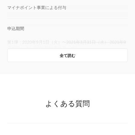
マイナポイント事業による付与
申込期間
第1弾：2020年9月1日（火）〜
2021年3月31日（水） 2021年9
月30日（木）
2021年12月31日（金）
全て読む
第2弾：2022年1月1日（土）〜
2023年2月28日（火） 2023年5
月31日（水）
2023年9月29日（金）
第2弾へのお申込みは、2023年2月28日までにマイナンバーカードの申請を
した方が対象となります。
マイナポイント第1弾ですでに5,000ポイントのPayPayポイントを受け取っ
ている方は、第2弾の付与対象外です。
マイナポイント第1弾へお申込みいただいた方で、5,000ポイントのPayPay
ポイントの付与権利を満たしていない方については、第2弾の期間中のチャ
よくある質問
ージや決済に対しても、上限までPayPayポイントの付与をおこないます。
2022年4月1日よりPayPayボーナスはPayPayポイントへ名称変更しました。
PayPayポイント1ポイントは1円相当としてPayPayボーナス同様にお支払い
でご利用いただけます。