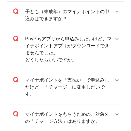
マイナポイント第1弾ですでに5,000ポイントのPayPayポイントを受け取っ
ている方は、付与対象外です。
子ども（未成年）のマイナポイントの申
マイナポイント第1弾へお申込みいただいた方で、5,000ポイントのPayPay
ポイントの付与権利を満たしていない方については、第2弾の期間中のチャ
込みはできますか？
ージや決済に対しても、上限までPayPayポイントの付与をおこないます。
付与対象となるお取引については条件があります。詳しくはページ下部の
「特典1について付与対象となるお取引（対象取引）」をご確認ください。
PayPayアプリから申込みしたいけど、マ
特典2
イナポイントアプリがダウンロードでき
付与対象期間：2022年6月30日（木）〜
2023年2月28日
ませんでした。
（火）2023年5月31日（水）
2023年9月30日（土）
どうしたらいいですか。
マイナンバーカードの健康保険証としての利用申込みによ
るマイナポイントの付与は、マイナポイントの「対象キャ
ッシュレス決済サービス」としてPayPayの登録の最短翌日
マイナポイントを「支払い」で申込みし
に付与されます。
たけど、「チャージ」に変更したいで
すでにマイナンバーカードの健康保険証としての利用申込みを行なった方も
す。
対象です。
システムの状況により付与に時間がかかる場合があります。
特典3
マイナポイントをもらうための、対象外
の「チャージ方法」はありますか。
付与対象期間：2022年6月30日（木）〜
2023年2月28日
（火）2023年5月31日（水）
2023年9月30日（土）