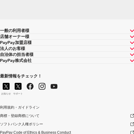
行為であった場合
解除、取消し等により対象取引に係る取引が無効と
なった場合
当社が提供するキャッシュレス決済サービスに係る
加盟店が対象取引に係る取引に関して当社所定の期
一般の利用者様
限内に売上情報を提供しない場合
店舗オーナー様
PayPay加盟店様
当社がPayPayポイント付与の対象外としている取引
法人のお客様
である場合
自治体の担当者様
マイナポイントが付与される前に付与対象のPayPay
PayPay株式会社
アカウントを停止または解除した場合
マイナポイントが付与される前にマイナポイントの
最新情報をチェック！
対象キャッシュレス決済サービスとしてPayPayの登
録を解除した場合
マイナポイントの取得に関し、一定期間の取引・キ
お知らせ
サポート
ャンセル等の状況により不正行為が行われたと判断
した場合
利用規約・ガイドライン
当社は、マイナポイントの付与を行った場合に、当該付
商標・登録商標について
与に係る取引が「マイナポイント事業による付与」の適
ソフトバンク人権ポリシー
用対象外であることや国または事務局より補助金返還が
命ぜられた部分に相当することが判明したとき、または
PayPay Code of Ethics & Business Conduct