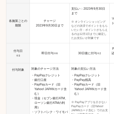
支払い：2023年9月30日
まで
各施策ごとの
チャージ
※ オンラインショッピング
期限
2023年9月30日まで
などの決済でポイントをもら
いたい方：ポイントがもらえ
るのは12月1日までに確定し
たお支払いが対象です
付与日
即日付与
30日後に付与
※6
※2
※3
対象のチャージ方法
対象の支払い方法
付与対象
・PayPayクレジット
・PayPayクレジット
・銀行口座
・PayPay残高
・PayPayカード（旧
・PayPayカード（旧
Yahoo! JAPANカード含
Yahoo! JAPANカード含
む）
む）
・現金（セブン銀行ATM、
※ PayPayアプリを介さない
ローソン銀行ATMの利
PayPayカード（旧Yahoo!
用）
JAPANカード含む）でのお支
・ソフトバンク・ワイモバ