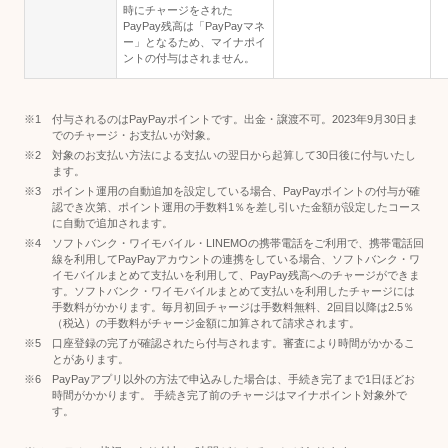
時にチャージをされた
PayPay残高は「PayPayマネ
ー」となるため、マイナポイ
ントの付与はされません。
付与されるのはPayPayポイントです。出金・譲渡不可。2023年9月30日ま
でのチャージ・お支払いが対象。
対象のお支払い方法による支払いの翌日から起算して30日後に付与いたし
ます。
ポイント運用の自動追加を設定している場合、PayPayポイントの付与が確
認でき次第、ポイント運用の手数料1％を差し引いた金額が設定したコース
に自動で追加されます。
ソフトバンク・ワイモバイル・LINEMOの携帯電話をご利用で、携帯電話回
線を利用してPayPayアカウントの連携をしている場合、ソフトバンク・ワ
イモバイルまとめて支払いを利用して、PayPay残高へのチャージができま
す。ソフトバンク・ワイモバイルまとめて支払いを利用したチャージには
手数料がかかります。毎月初回チャージは手数料無料、2回目以降は2.5％
（税込）の手数料がチャージ金額に加算されて請求されます。
口座登録の完了が確認されたら付与されます。審査により時間がかかるこ
とがあります。
PayPayアプリ以外の方法で申込みした場合は、手続き完了まで1日ほどお
時間がかかります。 手続き完了前のチャージはマイナポイント対象外で
す。