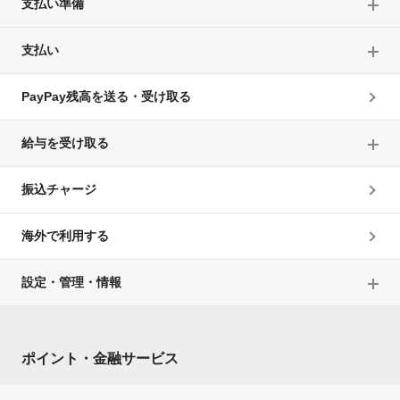
支払い準備
対しては、「マイナポイント事業による付与」に加え、
当社の他の特典やキャンペーンが適用される場合があり
ます。なお、「マイナポイント事業による付与」による
支払い
PayPayポイントの付与が他のキャンペーン等により制
限されることはありません。
PayPay残高を送る・受け取る
Alipay（支付宝）アプリを利用してPayPayのQRコード
を読み込み決済した場合は、「マイナポイント事業によ
る付与」は適用されません（PayPay利用特典の適用も
給与を受け取る
ありません）。
マイナポイントとしてのPayPayポイントが付与されない場
振込チャージ
合等について
次の場合には、当社、国および事務局（マイナポイント
海外で利用する
事業を運営する一般社団法人環境共創イニシアチブ事務
局または一般社団法人キャッシュレス推進協議会をい
設定・管理・情報
い、以下同じ）は、当該お客様に対してマイナポイント
を付与する義務を負いません。
第三者によるマイキーIDまたは対象キャッシュレス
決済サービスの登録が行われた場合およびお客様が
ポイント・金融サービス
マイキーIDの登録または対象キャッシュレス決済サ
ービスの登録において誤った情報を登録することそ