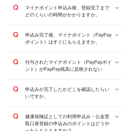
第2弾実施概要
マイナポイント申込み後、登録完了まで
どのくらいの時間がかかりますか。
付与対象期間中に、マイナポイントの「対象キャッシュレス決
済サービス」としてPayPayの登録と対象取引、マイナンバーカ
ードの健康保険証としての利用申込み、公金受取口座の登録を
申込み完了後、マイナポイント（PayPay
行っていただいた方に対し、マイナポイントとして最大20,000
ポイント）はすぐにもらえますか。
円分のPayPayポイントを付与します。それぞれの内容ごとに付
与されるポイントは次のとおりです。
特典1：PayPay残高チャージ・お支払いで最大5,000ポイン
付与されたマイナポイント（PayPayポイ
ト
ント）がPayPay残高に反映されない
特典2：マイナンバーカードの健康保険証としての利用申込
みで7,500ポイント
特典3：公金受取口座の登録で7,500ポイント
申込みが完了したかどこを確認したらい
いですか。
2022年4月1日よりPayPayボーナスはPayPayポイントへ名称変更しました。
PayPayポイント1ポイントは1円相当としてPayPayボーナス同様にお支払い
でご利用いただけます。
PayPayポイントはPayPay公式ストア、ワイジェイカード公式ストアでも利
用可能です。出金・譲渡はできません。
健康保険証としての利用申込み・公金受
特典2と3は、他の決済サービスで5,000ポイント分をお申込み済みの方で
取口座登録の申込みのポイントはどうや
も、PayPayへお申込みできます。
ったらもらえますか？