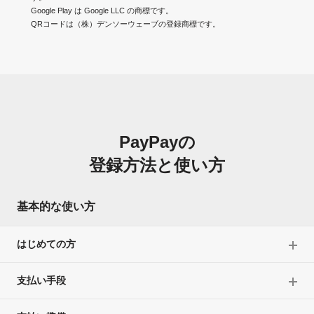
PayPayクレジットでのお支払い
Google Play は Google LLC の商標です。
QRコードは（株）デンソーウェーブの登録商標です。
PayPayカード（旧Yahoo! JAPANカード含む）以外のクレジットカードでの
お支払いは付与対象外です。
付与対象となるお支払い場所
店舗でのお支払い
オンラインサービスでのお支払い
請求書払いでのお支払い
PayPayの
友だちへ送る、出金、ポイント運用、PayPay資産運用（PayPay証券ミニア
プリ）での取引、PayPayカード（PayPay決済用）およびPayPayクレジッ
登録方法と使い方
トの精算、寄付（支援）、ソフトバンク・ワイモバイル・LINEMOでの携帯
電話料金のお支払い、PayPay商品券でのお支払いは付与対象外です。
基本的な使い方
注意事項
はじめての方
適用について
「付与対象となるお取引（対象取引）」欄記載の対象取
支払い手段
引以外の取引には適用されません。
対象取引についてPayPay決済をご利用いただいた方に