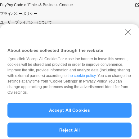
PayPay Code of Ethics & Business Conduct
プライバシーポリシー
ユーザープライバシーについて
ユーザーセキュリティについて
ウェブサイト利用規約
反社会的勢力に対する方針
About cookies collected through the website
勧誘方針
If you click "Accept All Cookies" or close the banner to leave this screen,
cookies will be stored and provided in order to improve convenience,
マネロン等基本方針
improve the site, provide information and analyze data (including sharing
カスタマーハラスメントに関する当社の考え方
with external partners) according to
the cookie policy
. You can change the
settings at any time from "Cookie Settings" in Privacy Policy. You can
change app tracking preferences using the advertisement identifier from
OS settings.
Accept All Cookies
© PayPay Corporation
Reject All