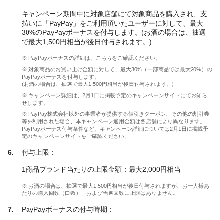
キャンペーン期間中に対象店舗にて対象商品を購入され、支
払いに「PayPay」をご利用頂いたユーザーに対して、最大
30%のPayPayボーナスを付与します。(お酒の場合は、抽選
で最大1,500円相当が後日付与されます。)
※ PayPayボーナスの詳細は、こちらをご確認ください。
※ 対象商品のお買い上げ金額に対して、最大30%（一部商品では最大20%）の
PayPayボーナスを付与します。
(お酒の場合は、抽選で最大1,500円相当が後日付与されます。)
※ キャンペーン詳細は、2月1日に掲載予定のキャンペーンサイトにてお知ら
せします。
※ PayPay株式会社以外の事業者が提供する値引きクーポン、その他の割引券
等を利用された場合、本キャンペーン適用金額は各店舗により異なります。
PayPayボーナス付与条件など、キャンペーン詳細については2月1日に掲載予
定のキャンペーンサイトをご確認ください。
付与上限：
1商品ブランド当たりの上限金額：最大2,000円相当
※ お酒の場合は、抽選で最大1,500円相当が後日付与されますが、お一人様あ
たりの購入回数（口数）、および当選回数に上限はありません。
PayPayボーナスの付与時期：